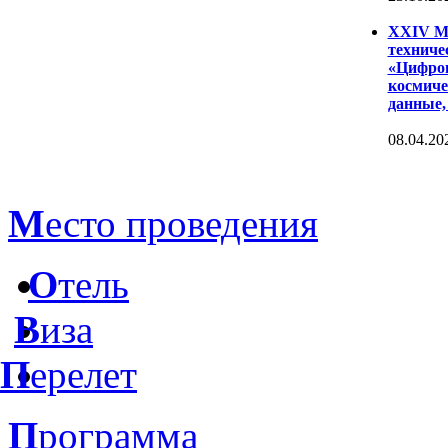
XXIV Ме
техниче
«Цифров
космиче
данные,
08.04.20
М
есто проведения
О
тель
В
иза
П
ерелет
П
рограмма