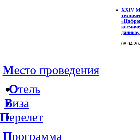
XXIV Ме
техниче
«Цифров
космиче
данные,
08.04.20
М
есто проведения
О
тель
В
иза
П
ерелет
П
рограмма