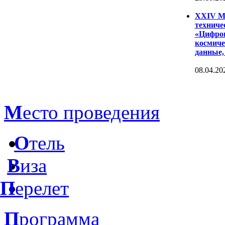
XXIV Ме
техниче
«Цифров
космиче
данные,
08.04.20
М
есто проведения
О
тель
В
иза
П
ерелет
П
рограмма