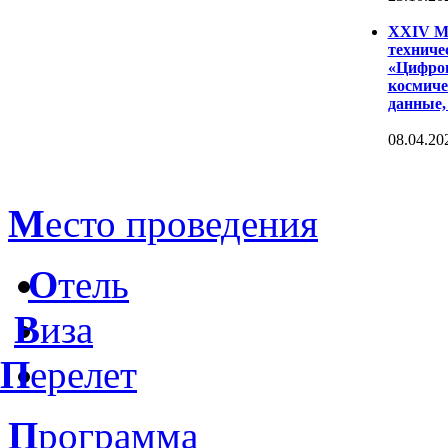
XXIV Ме
техниче
«Цифров
космиче
данные,
08.04.20
М
есто проведения
О
тель
В
иза
П
ерелет
П
рограмма