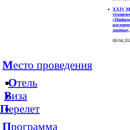
XXIV Ме
техниче
«Цифров
космиче
данные,
08.04.20
М
есто проведения
О
тель
В
иза
П
ерелет
П
рограмма