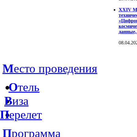
XXIV Ме
техниче
«Цифров
космиче
данные,
08.04.20
М
есто проведения
О
тель
В
иза
П
ерелет
П
рограмма