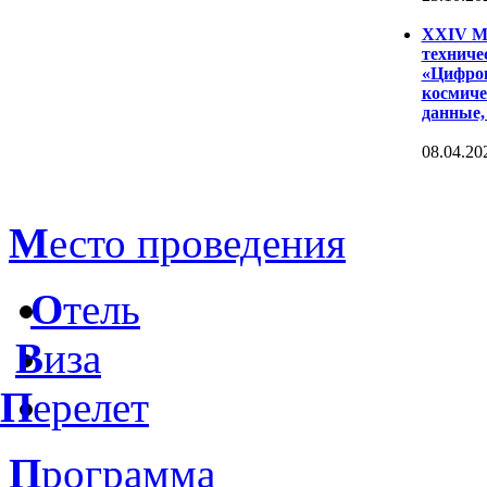
XXIV Ме
техниче
«Цифров
космиче
данные,
08.04.20
М
есто проведения
О
тель
В
иза
П
ерелет
П
рограмма