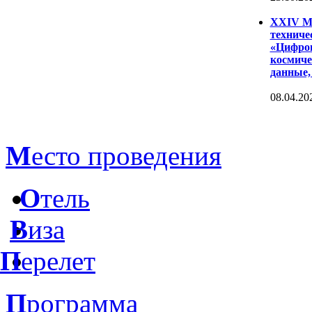
XXIV Ме
техниче
«Цифров
космиче
данные,
08.04.20
М
есто проведения
О
тель
В
иза
П
ерелет
П
рограмма