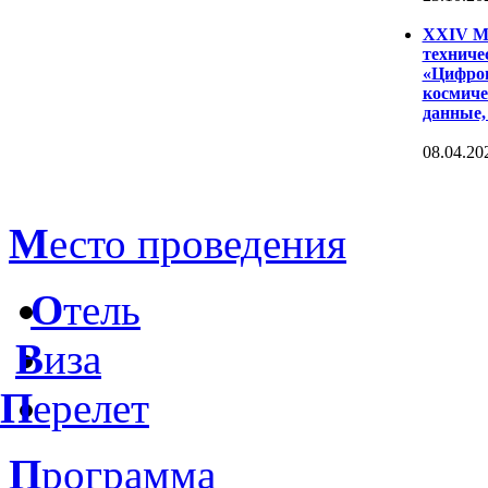
XXIV Ме
техниче
«Цифров
космиче
данные,
08.04.20
М
есто проведения
О
тель
В
иза
П
ерелет
П
рограмма