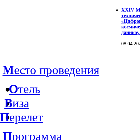
XXIV Ме
техниче
«Цифров
космиче
данные,
08.04.20
М
есто проведения
О
тель
В
иза
П
ерелет
П
рограмма