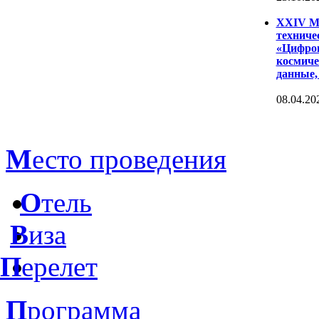
XXIV Ме
техниче
«Цифров
космиче
данные,
08.04.20
М
есто проведения
О
тель
В
иза
П
ерелет
П
рограмма