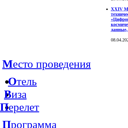
XXIV Ме
техниче
«Цифров
космиче
данные,
08.04.20
М
есто проведения
О
тель
В
иза
П
ерелет
П
рограмма