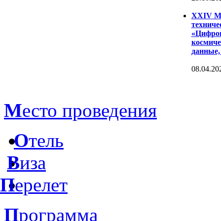
XXIV Ме
техниче
«Цифров
космиче
данные,
08.04.20
М
есто проведения
О
тель
В
иза
П
ерелет
П
рограмма