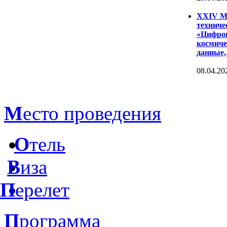
XXIV Ме
техниче
«Цифров
космиче
данные,
08.04.20
М
есто проведения
О
тель
В
иза
П
ерелет
П
рограмма