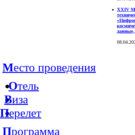
XXIV Ме
техниче
«Цифров
космиче
данные,
08.04.20
М
есто проведения
О
тель
В
иза
П
ерелет
П
рограмма