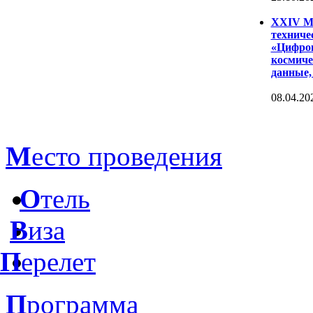
XXIV Ме
техниче
«Цифров
космиче
данные,
08.04.20
М
есто проведения
О
тель
В
иза
П
ерелет
П
рограмма