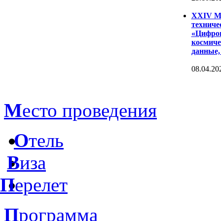
XXIV Ме
техниче
«Цифров
космиче
данные,
08.04.20
М
есто проведения
О
тель
В
иза
П
ерелет
П
рограмма