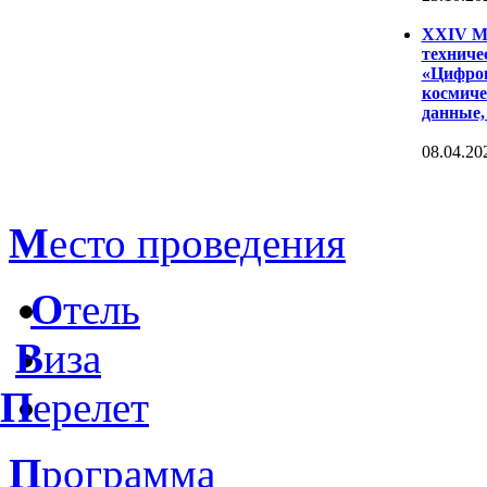
XXIV Ме
техниче
«Цифров
космиче
данные,
08.04.20
М
есто проведения
О
тель
В
иза
П
ерелет
П
рограмма