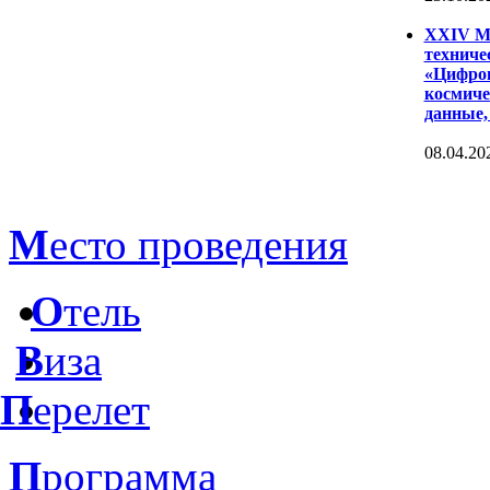
XXIV Ме
техниче
«Цифров
космиче
данные,
08.04.20
М
есто проведения
О
тель
В
иза
П
ерелет
П
рограмма