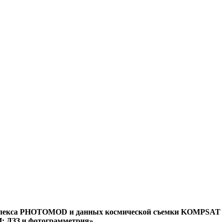
плекса PHOTOMOD и данных космической съемки KOMPSAT д
ДЗЗ и фотограмметрия»