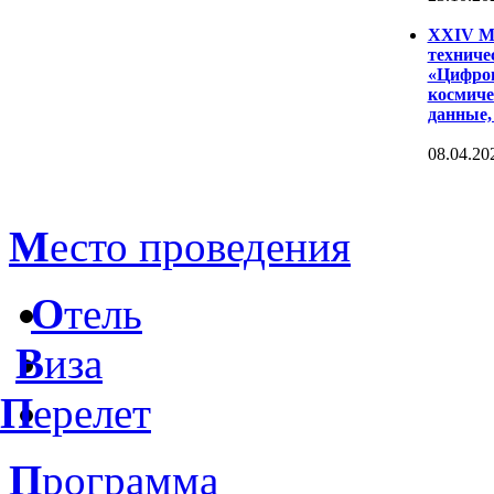
XXIV Ме
техниче
«Цифров
космиче
данные,
08.04.20
М
есто проведения
О
тель
В
иза
П
ерелет
П
рограмма