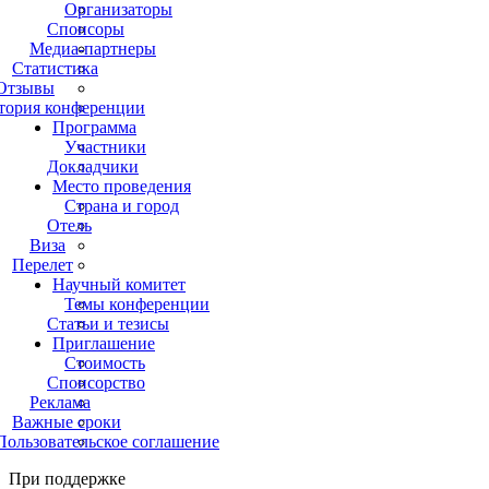
Организаторы
Спонсоры
Медиа-партнеры
Статистика
Отзывы
тория конференции
Программа
Участники
Докладчики
Место проведения
Страна и город
Отель
Виза
Перелет
Научный комитет
Темы конференции
Статьи и тезисы
Приглашение
Стоимость
Спонсорство
Реклама
Важные сроки
Пользовательское соглашение
При поддержке