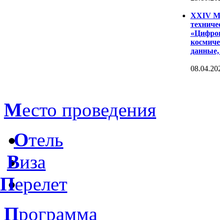
XXIV Ме
техниче
«Цифров
космиче
данные,
08.04.20
М
есто проведения
О
тель
В
иза
П
ерелет
П
рограмма