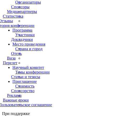
Организаторы
Спонсоры
Медиа-партнеры
Статистика
Отзывы
тория конференции
Программа
Участники
Докладчики
Место проведения
Страна и город
Отель
Виза
Перелет
Научный комитет
Темы конференции
Статьи и тезисы
Приглашение
Стоимость
Спонсорство
Реклама
Важные сроки
Пользовательское соглашение
При поддержке