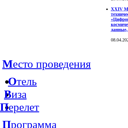
XXIV Ме
техниче
«Цифров
космиче
данные,
08.04.20
М
есто проведения
О
тель
В
иза
П
ерелет
П
рограмма