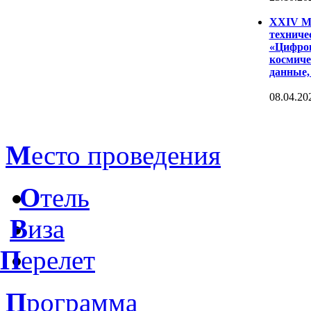
XXIV Ме
техниче
«Цифров
космиче
данные,
08.04.20
М
есто проведения
О
тель
В
иза
П
ерелет
П
рограмма