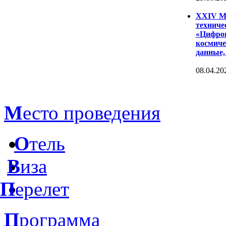
XXIV Ме
техниче
«Цифров
космиче
данные,
08.04.20
М
есто проведения
О
тель
В
иза
П
ерелет
П
рограмма