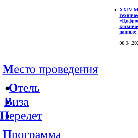
XXIV Ме
техниче
«Цифров
космиче
данные,
08.04.20
М
есто проведения
О
тель
В
иза
П
ерелет
П
рограмма