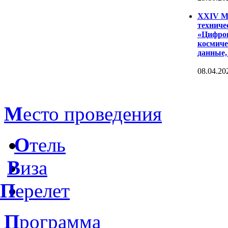
XXIV Ме
техниче
«Цифров
космиче
данные,
08.04.20
М
есто проведения
О
тель
В
иза
П
ерелет
П
рограмма