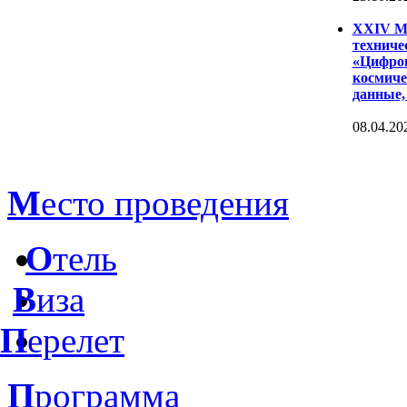
XXIV Ме
техниче
«Цифров
космиче
данные,
08.04.20
М
есто проведения
О
тель
В
иза
П
ерелет
П
рограмма