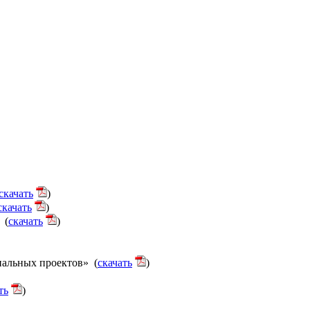
скачать
)
скачать
)
 (
скачать
)
нальных проектов» (
скачать
)
ть
)