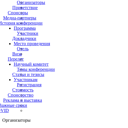
Организаторы
Приветствие
Спонсоры
Медиа-партнеры
История конференции
Программа
Участники
Докладчики
Место проведения
Отель
Виза
Перелет
Научный комитет
Темы конференции
Статьи и тезисы
Участникам
Регистрация
Стоимость
Спонсорство
Реклама и выставка
Важные сроки
VID
Организаторы