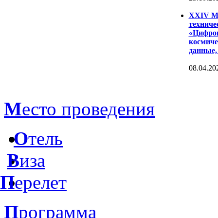
XXIV Ме
техниче
«Цифров
космиче
данные,
08.04.20
М
есто проведения
О
тель
В
иза
П
ерелет
П
рограмма