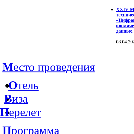
XXIV Ме
техниче
«Цифров
космиче
данные,
08.04.20
М
есто проведения
О
тель
В
иза
П
ерелет
П
рограмма