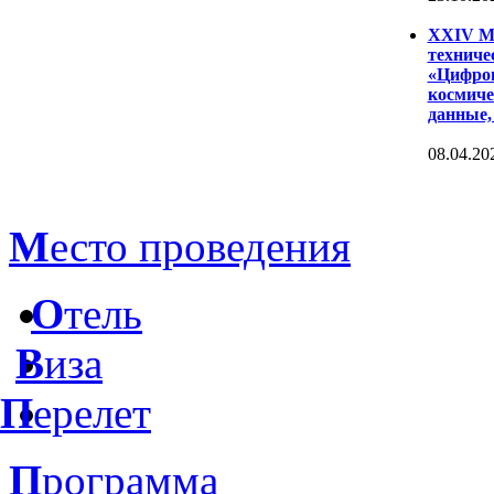
XXIV Ме
техниче
«Цифров
космиче
данные,
08.04.20
М
есто проведения
О
тель
В
иза
П
ерелет
П
рограмма