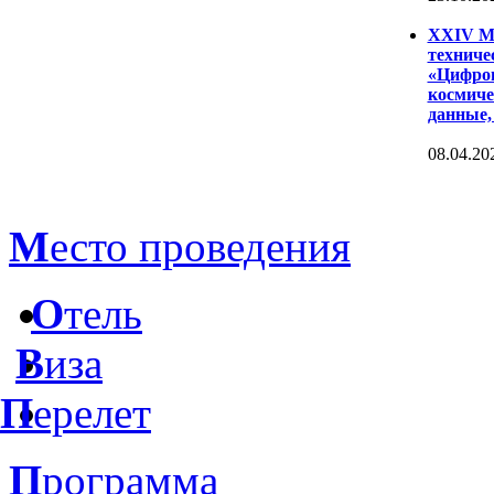
XXIV Ме
техниче
«Цифров
космиче
данные,
08.04.20
М
есто проведения
О
тель
В
иза
П
ерелет
П
рограмма