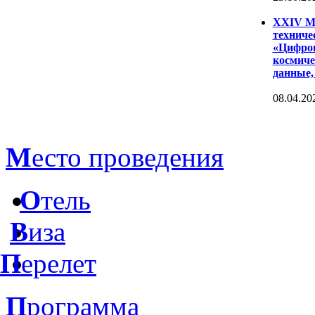
XXIV Ме
техниче
«Цифров
космиче
данные,
08.04.20
М
есто проведения
О
тель
В
иза
П
ерелет
П
рограмма