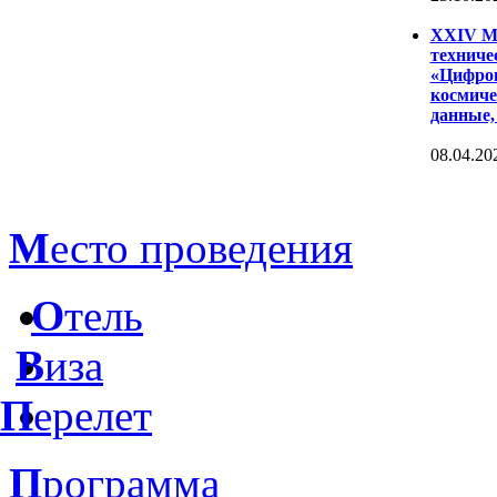
XXIV Ме
техниче
«Цифров
космиче
данные,
08.04.20
М
есто проведения
О
тель
В
иза
П
ерелет
П
рограмма