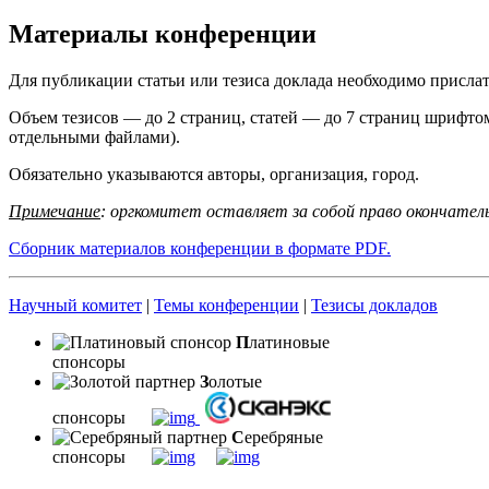
Материалы конференции
Для публикации статьи или тезиса доклада необходимо присла
Объем тезисов — до 2 страниц, статей — до 7 страниц шрифтом
отдельными файлами).
Обязательно указываются авторы, организация, город.
Примечание
: оргкомитет оставляет за собой право окончатель
Сборник материалов конференции в формате PDF.
Научный комитет
|
Темы конференции
|
Тезисы докладов
П
латиновые
спонсоры
З
олотые
спонсоры
С
еребряные
спонсоры