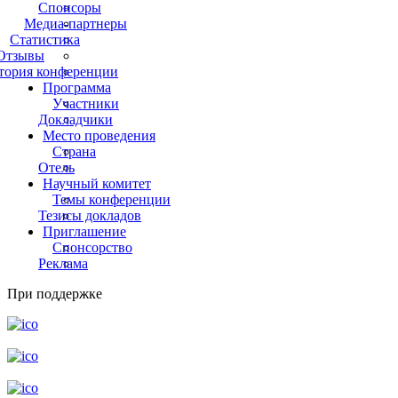
Спонсоры
Медиа-партнеры
Статистика
Отзывы
тория конференции
Программа
Участники
Докладчики
Место проведения
Страна
Отель
Научный комитет
Темы конференции
Тезисы докладов
Приглашение
Спонсорство
Реклама
При поддержке