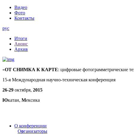
Видео
Фото
Контакты
рус
Итоги
Анонс
Архив
«
ОТ СНИМКА К КАРТЕ
: цифровые фотограмметрические т
15-я Международная научно-техническая конференция
26-29
октября,
2015
Ю
катан,
М
ексика
О конференции
Организаторы