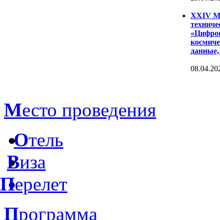
XXIV Ме
техниче
«Цифров
космиче
данные,
08.04.20
М
есто проведения
О
тель
В
иза
П
ерелет
П
рограмма