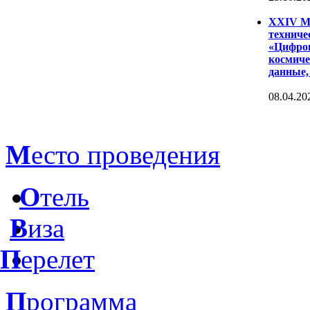
XXIV Ме
техниче
«Цифров
космиче
данные,
08.04.20
М
есто проведения
О
тель
В
иза
П
ерелет
П
рограмма