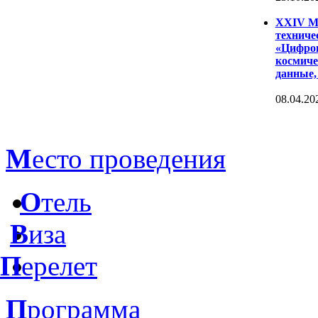
XXIV Ме
техниче
«Цифров
космиче
данные,
08.04.20
М
есто проведения
О
тель
В
иза
П
ерелет
П
рограмма