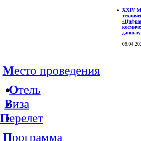
XXIV Ме
техниче
«Цифров
космиче
данные,
08.04.20
М
есто проведения
О
тель
В
иза
П
ерелет
П
рограмма