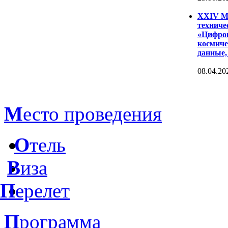
XXIV Ме
техниче
«Цифров
космиче
данные,
08.04.20
М
есто проведения
О
тель
В
иза
П
ерелет
П
рограмма