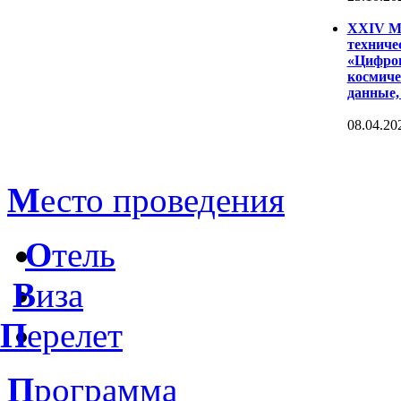
XXIV Ме
техниче
«Цифров
космиче
данные,
08.04.20
М
есто проведения
О
тель
В
иза
П
ерелет
П
рограмма