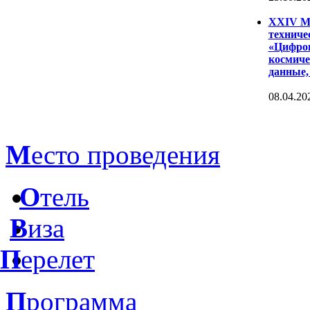
XXIV Ме
техниче
«Цифров
космиче
данные,
08.04.20
М
есто проведения
О
тель
В
иза
П
ерелет
П
рограмма