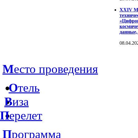
XXIV Ме
техниче
«Цифров
космиче
данные,
08.04.20
М
есто проведения
О
тель
В
иза
П
ерелет
П
рограмма