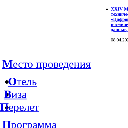
XXIV Ме
техниче
«Цифров
космиче
данные,
08.04.20
М
есто проведения
О
тель
В
иза
П
ерелет
П
рограмма