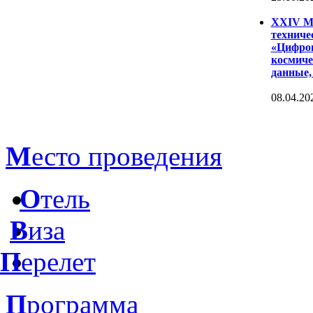
XXIV Ме
техниче
«Цифров
космиче
данные,
08.04.20
М
есто проведения
О
тель
В
иза
П
ерелет
П
рограмма