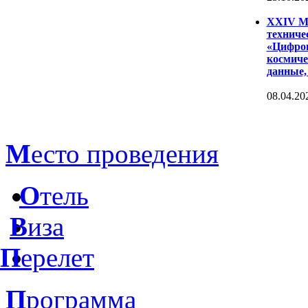
XXIV Ме
техниче
«Цифров
космиче
данные,
08.04.20
М
есто проведения
О
тель
В
иза
П
ерелет
П
рограмма