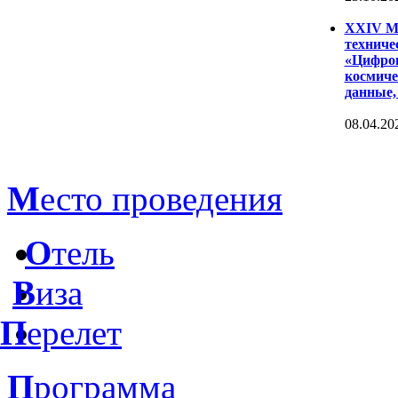
XXIV Ме
техниче
«Цифров
космиче
данные,
08.04.20
М
есто проведения
О
тель
В
иза
П
ерелет
П
рограмма